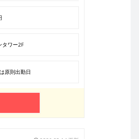
円
タワー2F
曜日は原則出勤日