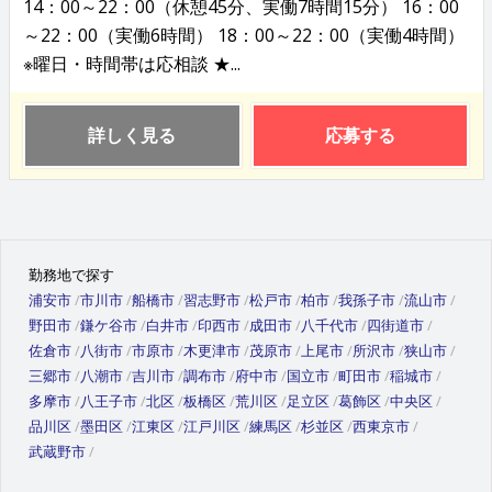
14：00～22：00（休憩45分、実働7時間15分） 16：00
～22：00（実働6時間） 18：00～22：00（実働4時間）
※曜日・時間帯は応相談 ★...
詳しく見る
応募する
勤務地で探す
浦安市
市川市
船橋市
習志野市
松戸市
柏市
我孫子市
流山市
野田市
鎌ケ谷市
白井市
印西市
成田市
八千代市
四街道市
佐倉市
八街市
市原市
木更津市
茂原市
上尾市
所沢市
狭山市
三郷市
八潮市
吉川市
調布市
府中市
国立市
町田市
稲城市
多摩市
八王子市
北区
板橋区
荒川区
足立区
葛飾区
中央区
品川区
墨田区
江東区
江戸川区
練馬区
杉並区
西東京市
武蔵野市