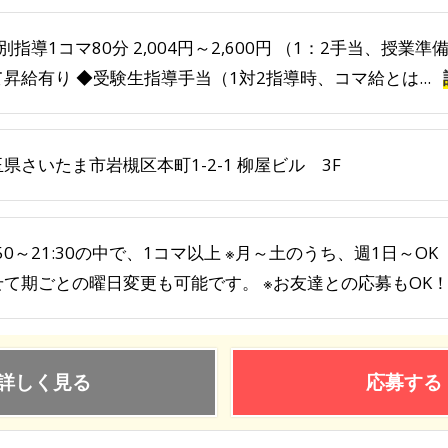
別指導1コマ80分 2,004円～2,600円 （1：2手当、授
昇給有り ◆受験生指導手当（1対2指導時、コマ給とは...
県さいたま市岩槻区本町1-2-1 柳屋ビル 3F
:50～21:30の中で、1コマ以上 ※月～土のうち、週1日～
せて期ごとの曜日変更も可能です。 ※お友達との応募もOK
詳しく見る
応募する