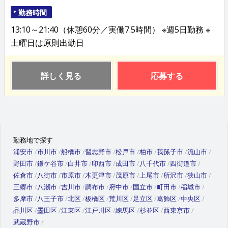
勤務時間
13:10～21:40（休憩60分／実働7.5時間） ※週5日勤務 ※
土曜日は原則出勤日
詳しく見る
応募する
勤務地で探す
浦安市
市川市
船橋市
習志野市
松戸市
柏市
我孫子市
流山市
野田市
鎌ケ谷市
白井市
印西市
成田市
八千代市
四街道市
佐倉市
八街市
市原市
木更津市
茂原市
上尾市
所沢市
狭山市
三郷市
八潮市
吉川市
調布市
府中市
国立市
町田市
稲城市
多摩市
八王子市
北区
板橋区
荒川区
足立区
葛飾区
中央区
品川区
墨田区
江東区
江戸川区
練馬区
杉並区
西東京市
武蔵野市