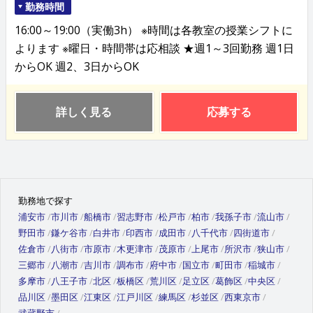
勤務時間
16:00～19:00（実働3h） ※時間は各教室の授業シフトに
よります ※曜日・時間帯は応相談 ★週1～3回勤務 週1日
からOK 週2、3日からOK
詳しく見る
応募する
勤務地で探す
浦安市
市川市
船橋市
習志野市
松戸市
柏市
我孫子市
流山市
野田市
鎌ケ谷市
白井市
印西市
成田市
八千代市
四街道市
佐倉市
八街市
市原市
木更津市
茂原市
上尾市
所沢市
狭山市
三郷市
八潮市
吉川市
調布市
府中市
国立市
町田市
稲城市
多摩市
八王子市
北区
板橋区
荒川区
足立区
葛飾区
中央区
品川区
墨田区
江東区
江戸川区
練馬区
杉並区
西東京市
武蔵野市