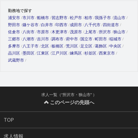
勤務地で探す
浦安市
市川市
船橋市
習志野市
松戸市
柏市
我孫子市
流山市
野田市
鎌ケ谷市
白井市
印西市
成田市
八千代市
四街道市
佐倉市
八街市
市原市
木更津市
茂原市
上尾市
所沢市
狭山市
三郷市
八潮市
吉川市
調布市
府中市
国立市
町田市
稲城市
多摩市
八王子市
北区
板橋区
荒川区
足立区
葛飾区
中央区
品川区
墨田区
江東区
江戸川区
練馬区
杉並区
西東京市
武蔵野市
求人一覧（“所沢市・狭山市” ）
このページの先頭へ
TOP
求人情報