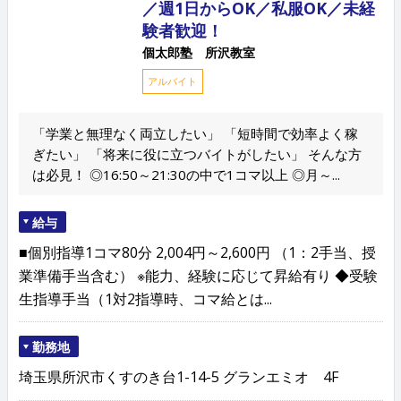
／週1日からOK／私服OK／未経
験者歓迎！
個太郎塾 所沢教室
アルバイト
「学業と無理なく両立したい」 「短時間で効率よく稼
ぎたい」 「将来に役に立つバイトがしたい」 そんな方
は必見！ ◎16:50～21:30の中で1コマ以上 ◎月～...
給与
■個別指導1コマ80分 2,004円～2,600円 （1：2手当、授
業準備手当含む） ※能力、経験に応じて昇給有り ◆受験
生指導手当（1対2指導時、コマ給とは...
勤務地
埼玉県所沢市くすのき台1-14-5 グランエミオ 4F