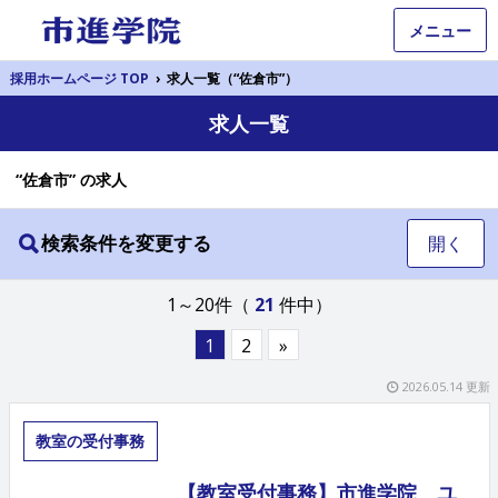
メニュー
採用ホームページ TOP
›
求人一覧（“佐倉市”）
求人一覧
“佐倉市” の求人
検索条件を変更する
開く
1～20件（
21
件中）
1
2
»
2026.05.14 更新
教室の受付事務
【教室受付事務】市進学院 ユ