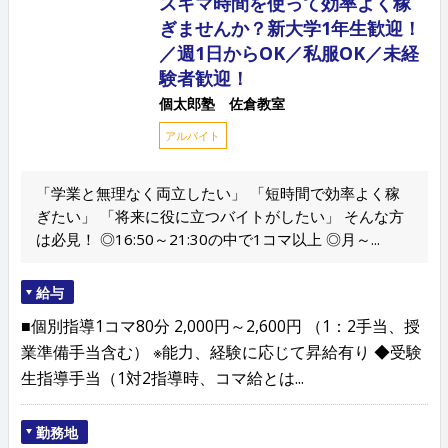
スキマ時間を使って効率よく稼
ぎませんか？新大学1年生歓迎！
／週1日からOK／私服OK／未経
験者歓迎！
個太郎塾 佐倉教室
アルバイト
「学業と無理なく両立したい」 「短時間で効率よく稼
ぎたい」 「将来に役に立つバイトがしたい」 そんな方
は必見！ ◎16:50～21:30の中で1コマ以上 ◎月～...
給与
■個別指導1コマ80分 2,000円～2,600円 （1：2手当、授
業準備手当含む） ※能力、経験に応じて昇給有り ◆受験
生指導手当（1対2指導時、コマ給とは...
勤務地