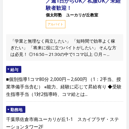
／週1日からOK／私服OK／未経
験者歓迎！
個太郎塾 ユーカリが丘教室
アルバイト
「学業と無理なく両立したい」 「短時間で効率よく稼
ぎたい」 「将来に役に立つバイトがしたい」 そんな方
は必見！ ◎16:50～21:30の中で1コマ以上 ◎月～...
給与
■個別指導1コマ80分 2,000円～2,600円 （1：2手当、授
業準備手当含む） ※能力、経験に応じて昇給有り ◆受験
生指導手当（1対2指導時、コマ給とは...
勤務地
千葉県佐倉市南ユーカリが丘1-1 スカイプラザ・ステ
ーションタワー2F