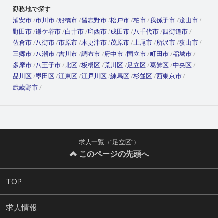
勤務地で探す
浦安市
市川市
船橋市
習志野市
松戸市
柏市
我孫子市
流山市
野田市
鎌ケ谷市
白井市
印西市
成田市
八千代市
四街道市
佐倉市
八街市
市原市
木更津市
茂原市
上尾市
所沢市
狭山市
三郷市
八潮市
吉川市
調布市
府中市
国立市
町田市
稲城市
多摩市
八王子市
北区
板橋区
荒川区
足立区
葛飾区
中央区
品川区
墨田区
江東区
江戸川区
練馬区
杉並区
西東京市
武蔵野市
求人一覧（“足立区”）
このページの先頭へ
TOP
求人情報