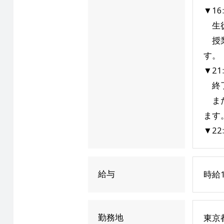
▼16
生徒
授業
す。
▼21
終了
また
ます
▼22
給与
時給1
勤務地
東京