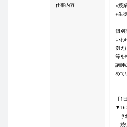
仕事内容
※授
※生
個別
いわ
例え
等を
講師
めて
【1
▼16
きれ
続い