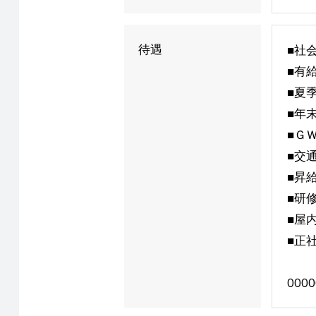
待遇
■社
■有
■夏
■年
■Ｇ
■交
■昇
■研
■屋
■正
0000