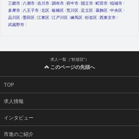
三郷市
八潮市
吉川市
調布市
府中市
国立市
町田市
稲城市
多摩市
八王子市
北区
板橋区
荒川区
足立区
葛飾区
中央区
品川区
墨田区
江東区
江戸川区
練馬区
杉並区
西東京市
武蔵野市
求人一覧（“杉並区”）
このページの先頭へ
TOP
求人情報
インタビュー
市進のご紹介