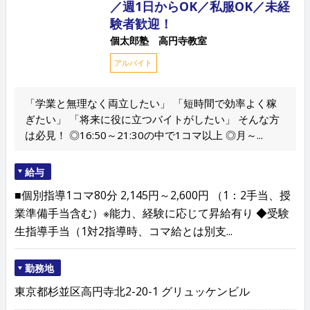
／週1日からOK／私服OK／未経
験者歓迎！
個太郎塾 高円寺教室
アルバイト
「学業と無理なく両立したい」 「短時間で効率よく稼
ぎたい」 「将来に役に立つバイトがしたい」 そんな方
は必見！ ◎16:50～21:30の中で1コマ以上 ◎月～...
給与
■個別指導1コマ80分 2,145円～2,600円 （1：2手当、授
業準備手当含む）※能力、経験に応じて昇給有り ◆受験
生指導手当（1対2指導時、コマ給とは別支...
勤務地
東京都杉並区高円寺北2-20-1 グリュッケンビル