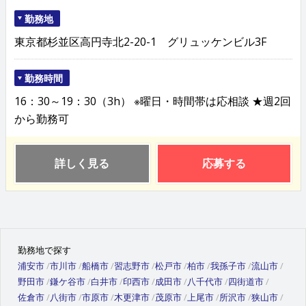
勤務地
東京都杉並区高円寺北2-20-1 グリュッケンビル3F
勤務時間
16：30～19：30（3h） ※曜日・時間帯は応相談 ★週2回
から勤務可
詳しく見る
応募する
勤務地で探す
浦安市
市川市
船橋市
習志野市
松戸市
柏市
我孫子市
流山市
野田市
鎌ケ谷市
白井市
印西市
成田市
八千代市
四街道市
佐倉市
八街市
市原市
木更津市
茂原市
上尾市
所沢市
狭山市