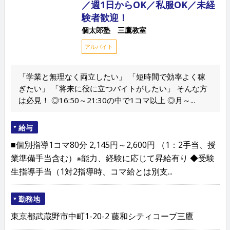
／週1日からOK／私服OK／未経
験者歓迎！
個太郎塾 三鷹教室
アルバイト
「学業と無理なく両立したい」 「短時間で効率よく稼
ぎたい」 「将来に役に立つバイトがしたい」 そんな方
は必見！ ◎16:50～21:30の中で1コマ以上 ◎月～...
給与
■個別指導1コマ80分 2,145円～2,600円 （1：2手当、授
業準備手当含む）※能力、経験に応じて昇給有り ◆受験
生指導手当（1対2指導時、コマ給とは別支...
勤務地
東京都武蔵野市中町1-20-2 藤和シティコープ三鷹