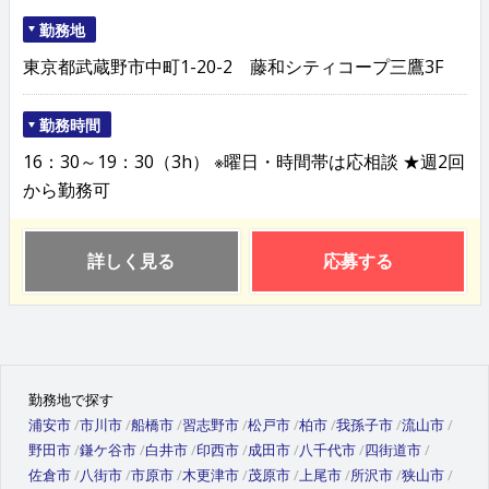
勤務地
東京都武蔵野市中町1-20-2 藤和シティコープ三鷹3F
勤務時間
16：30～19：30（3h） ※曜日・時間帯は応相談 ★週2回
から勤務可
詳しく見る
応募する
勤務地で探す
浦安市
市川市
船橋市
習志野市
松戸市
柏市
我孫子市
流山市
野田市
鎌ケ谷市
白井市
印西市
成田市
八千代市
四街道市
佐倉市
八街市
市原市
木更津市
茂原市
上尾市
所沢市
狭山市