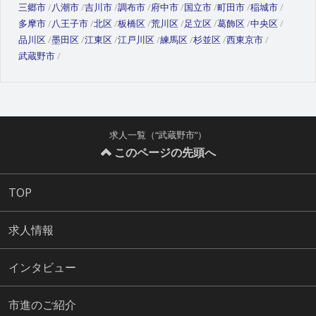
三郷市
八潮市
吉川市
調布市
府中市
国立市
町田市
稲城市
多摩市
八王子市
北区
板橋区
荒川区
足立区
葛飾区
中央区
品川区
墨田区
江東区
江戸川区
練馬区
杉並区
西東京市
武蔵野市
求人一覧（“武蔵野市”）
このページの先頭へ
TOP
求人情報
インタビュー
市進のご紹介