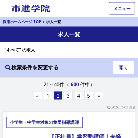
メニュー
採用ホームページ TOP
›
求人一覧
求人一覧
“すべて” の求人
検索条件を変更する
開く
21～40件（
600
件中）
«
1
2
3
4
5
»
2026.06.02 更新
小学生・中学生対象の集団指導講師
【正社員】学習塾講師｜未経