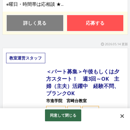
※曜日・時間帯は応相談 ★...
詳しく見る
応募する
2026.05.14 更新
教室運営スタッフ
＜パート募集＞午後もしくは夕
方スタート！ 週3回～OK 主
婦（主夫）活躍中 経験不問、
ブランクOK
市進学院 宮崎台教室
アルバイト
パート
契約社員
同意して閉じる
お任せするのは、個別指導塾の教室運営業務。 生徒と