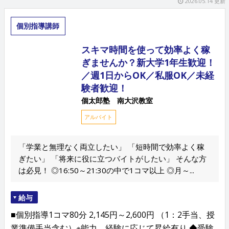
2026.05.14 更新
個別指導講師
スキマ時間を使って効率よく稼
ぎませんか？新大学1年生歓迎！
／週1日からOK／私服OK／未経
験者歓迎！
個太郎塾 南大沢教室
アルバイト
「学業と無理なく両立したい」 「短時間で効率よく稼
ぎたい」 「将来に役に立つバイトがしたい」 そんな方
は必見！ ◎16:50～21:30の中で1コマ以上 ◎月～...
給与
■個別指導1コマ80分 2,145円～2,600円 （1：2手当、授
業準備手当含む）※能力、経験に応じて昇給有り ◆受験