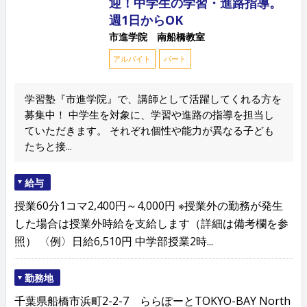
迎！中学生の学習・進路指導。
週1日からOK
市進学院 南船橋教室
アルバイト
パート
学習塾『市進学院』で、講師として活躍してくれる方を
募集中！ 中学生を対象に、学習や進路の指導を担当し
ていただきます。 それぞれ個性や能力が異なる子ども
たちと接...
給与
授業60分1コマ2,400円～4,000円 ※授業外の勤務が発生
した場合は授業外時給を支給します（詳細は備考欄を参
照） 〈例〉日給6,510円 中学部授業2時...
勤務地
千葉県船橋市浜町2-2-7 ららぽーとTOKYO-BAY North