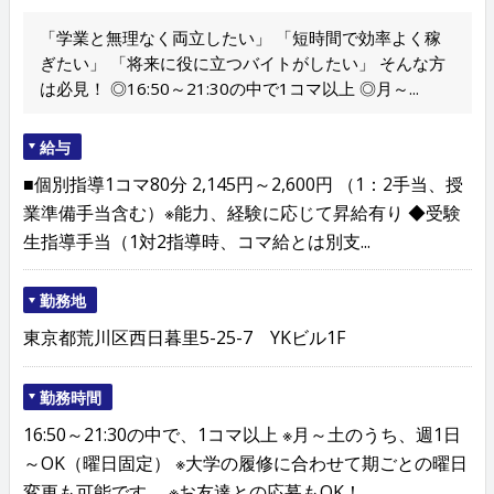
「学業と無理なく両立したい」 「短時間で効率よく稼
ぎたい」 「将来に役に立つバイトがしたい」 そんな方
は必見！ ◎16:50～21:30の中で1コマ以上 ◎月～...
給与
■個別指導1コマ80分 2,145円～2,600円 （1：2手当、授
業準備手当含む）※能力、経験に応じて昇給有り ◆受験
生指導手当（1対2指導時、コマ給とは別支...
勤務地
東京都荒川区西日暮里5-25-7 YKビル1F
勤務時間
16:50～21:30の中で、1コマ以上 ※月～土のうち、週1日
～OK（曜日固定） ※大学の履修に合わせて期ごとの曜日
変更も可能です。 ※お友達との応募もOK！