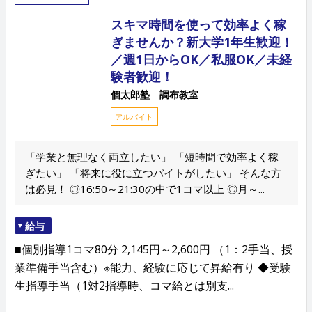
スキマ時間を使って効率よく稼
ぎませんか？新大学1年生歓迎！
／週1日からOK／私服OK／未経
験者歓迎！
個太郎塾 調布教室
アルバイト
「学業と無理なく両立したい」 「短時間で効率よく稼
ぎたい」 「将来に役に立つバイトがしたい」 そんな方
は必見！ ◎16:50～21:30の中で1コマ以上 ◎月～...
給与
■個別指導1コマ80分 2,145円～2,600円 （1：2手当、授
業準備手当含む）※能力、経験に応じて昇給有り ◆受験
生指導手当（1対2指導時、コマ給とは別支...