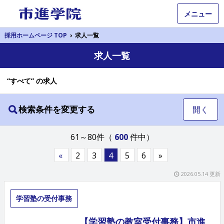
メニュー
採用ホームページ TOP
›
求人一覧
求人一覧
“すべて” の求人
検索条件を変更する
開く
61～80件（
600
件中）
«
2
3
4
5
6
»
2026.05.14 更新
学習塾の受付事務
【学習塾の教室受付事務】市進