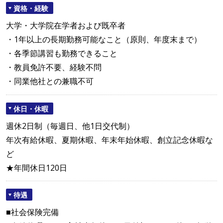
資格・経験
大学・大学院在学者および既卒者
・1年以上の長期勤務可能なこと（原則、年度末まで）
・各季節講習も勤務できること
・教員免許不要、経験不問
・同業他社との兼職不可
休日・休暇
週休2日制（毎週日、他1日交代制）
年次有給休暇、夏期休暇、年末年始休暇、創立記念休暇な
ど
★年間休日120日
待遇
■社会保険完備