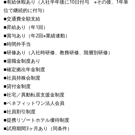
■有給休暇あり（入社半年後に10日付与 ※その後、1年単
位で継続的に付与）
■交通費全額支給
■昇給あり（年1回）
■賞与あり（年2回※業績連動）
■時間外手当
■研修あり（入社時研修、教務研修、階層別研修）
■退職金制度あり
■確定拠出年金制度
■社員持株会制度
■貸付金制度
■社宅／異動転居支援金制度
■ベネフィットワン法人会員
■社員割引制度
■提携リゾートホテル優待制度
■試用期間3ヶ月あり（同条件）