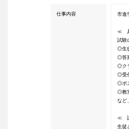
仕事内容
市進
≪ 
試験
◎生
◎答
◎ク
◎受
◎ポ
◎教
など
≪ 
生徒