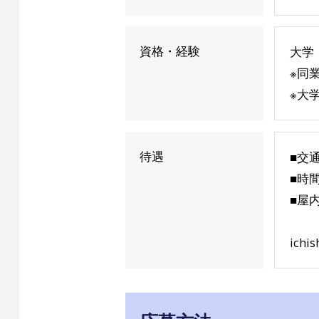
資格・経験
大学
※同
※大
待遇
■交
■時
■屋
ichis