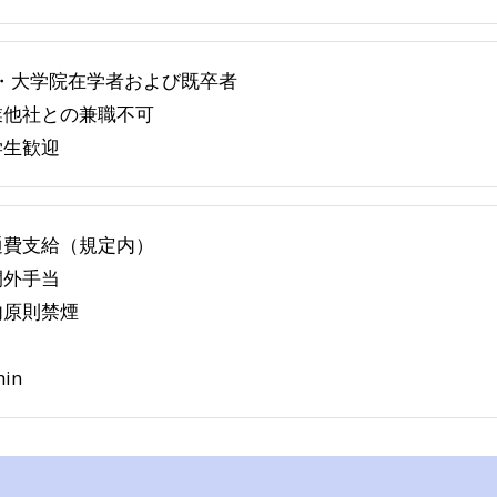
・大学院在学者および既卒者
業他社との兼職不可
学生歓迎
通費支給（規定内）
間外手当
内原則禁煙
hin