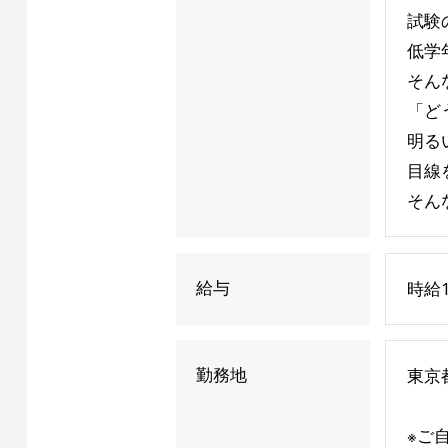
試験
低学
そん
「ど
明る
目線
そん
給与
時給1
勤務地
東京
※ご