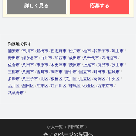
詳しく見る
応募する
勤務地で探す
浦安市
市川市
船橋市
習志野市
松戸市
柏市
我孫子市
流山市
野田市
鎌ケ谷市
白井市
印西市
成田市
八千代市
四街道市
佐倉市
八街市
市原市
木更津市
茂原市
上尾市
所沢市
狭山市
三郷市
八潮市
吉川市
調布市
府中市
国立市
町田市
稲城市
多摩市
八王子市
北区
板橋区
荒川区
足立区
葛飾区
中央区
品川区
墨田区
江東区
江戸川区
練馬区
杉並区
西東京市
武蔵野市
求人一覧（“四街道市”）
このページの先頭へ