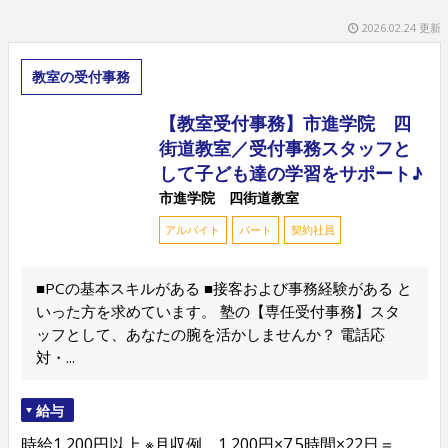
2026.02.24 更新
教室の受付事務
【教室受付事務】市進学院 四
街道教室／受付事務スタッフと
して子ども達の学習をサポート♪
市進学院 四街道教室
アルバイト
パート
契約社員
■PCの基本スキルがある ■接客および事務経験がある と
いった方を求めています。 塾の【専任受付事務】スタ
ッフとして、あなたの腕を活かしませんか？ 電話応
対・...
給与
時給1,200円以上 ※月収例 1,200円×7.5時間×22日＝