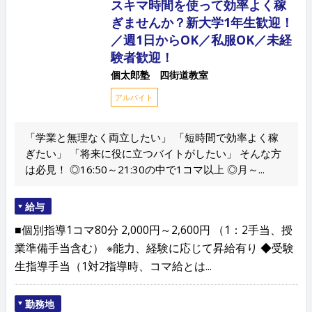
スキマ時間を使って効率よく稼
ぎませんか？新大学1年生歓迎！
／週1日からOK／私服OK／未経
験者歓迎！
個太郎塾 四街道教室
アルバイト
「学業と無理なく両立したい」 「短時間で効率よく稼
ぎたい」 「将来に役に立つバイトがしたい」 そんな方
は必見！ ◎16:50～21:30の中で1コマ以上 ◎月～...
給与
■個別指導1コマ80分 2,000円～2,600円 （1：2手当、授
業準備手当含む） ※能力、経験に応じて昇給有り ◆受験
生指導手当（1対2指導時、コマ給とは...
勤務地