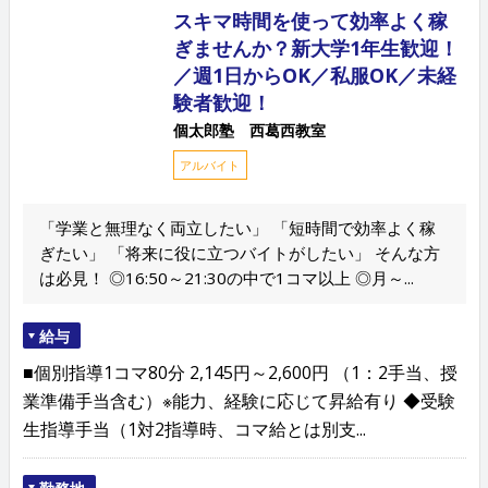
スキマ時間を使って効率よく稼
ぎませんか？新大学1年生歓迎！
／週1日からOK／私服OK／未経
験者歓迎！
個太郎塾 西葛西教室
アルバイト
「学業と無理なく両立したい」 「短時間で効率よく稼
ぎたい」 「将来に役に立つバイトがしたい」 そんな方
は必見！ ◎16:50～21:30の中で1コマ以上 ◎月～...
給与
■個別指導1コマ80分 2,145円～2,600円 （1：2手当、授
業準備手当含む）※能力、経験に応じて昇給有り ◆受験
生指導手当（1対2指導時、コマ給とは別支...
勤務地