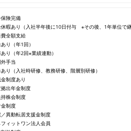
会保険完備
給休暇あり（入社半年後に10日付与 ※その後、1年単位で
通費全額支給
給あり（年1回）
与あり（年2回※業績連動）
間外手当
修あり（入社時研修、教務研修、階層別研修）
職金制度あり
定拠出年金制度
員持株会制度
付金制度
宅／異動転居支援金制度
ネフィットワン法人会員