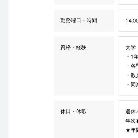
勤務曜日・時間
14:
資格・経験
大学
・1
・各
・教
・同
休日・休暇
週休
年次
★年