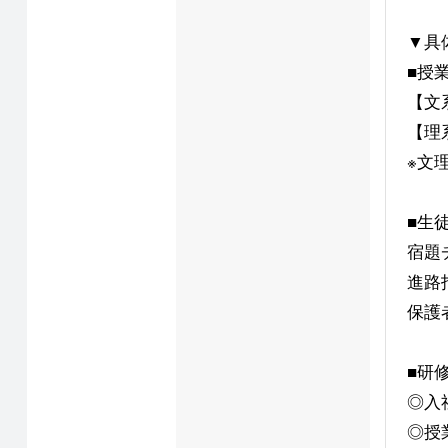
▼具
■授
【文
【理
※文
■生
宿題
進路
保護
■研
◎入
◎授