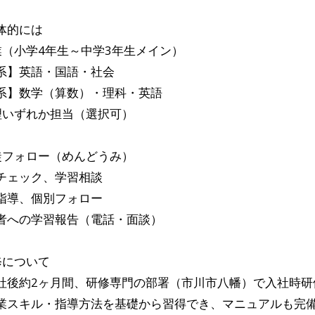
体的には
業（小学4年生～中学3年生メイン）
系】英語・国語・社会
系】数学（算数）・理科・英語
理いずれか担当（選択可）
徒フォロー（めんどうみ）
チェック、学習相談
指導、個別フォロー
者への学習報告（電話・面談）
修について
社後約2ヶ月間、研修専門の部署（市川市八幡）で入社時研
業スキル・指導方法を基礎から習得でき、マニュアルも完