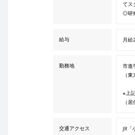
てス
◎研
給与
月給2
勤務地
市進
（東
※上
（居
交通アクセス
JR