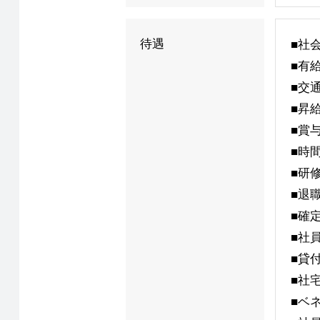
待遇
■社
■有
■交
■昇
■賞
■時
■研
■退
■確
■社
■貸
■社
■ベ