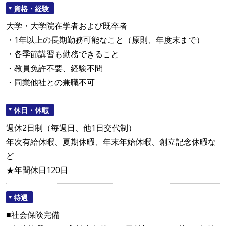
資格・経験
大学・大学院在学者および既卒者
・1年以上の長期勤務可能なこと（原則、年度末まで）
・各季節講習も勤務できること
・教員免許不要、経験不問
・同業他社との兼職不可
休日・休暇
週休2日制（毎週日、他1日交代制）
年次有給休暇、夏期休暇、年末年始休暇、創立記念休暇な
ど
★年間休日120日
待遇
■社会保険完備