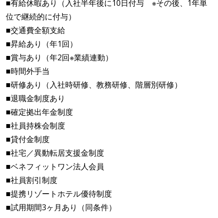
■有給休暇あり（入社半年後に10日付与 ※その後、1年単
位で継続的に付与）
■交通費全額支給
■昇給あり（年1回）
■賞与あり（年2回※業績連動）
■時間外手当
■研修あり（入社時研修、教務研修、階層別研修）
■退職金制度あり
■確定拠出年金制度
■社員持株会制度
■貸付金制度
■社宅／異動転居支援金制度
■ベネフィットワン法人会員
■社員割引制度
■提携リゾートホテル優待制度
■試用期間3ヶ月あり（同条件）