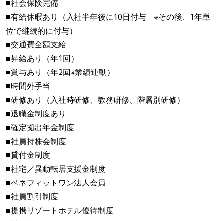
■社会保険完備
■有給休暇あり（入社半年後に10日付与 ※その後、1年単
位で継続的に付与）
■交通費全額支給
■昇給あり（年1回）
■賞与あり（年2回※業績連動）
■時間外手当
■研修あり（入社時研修、教務研修、階層別研修）
■退職金制度あり
■確定拠出年金制度
■社員持株会制度
■貸付金制度
■社宅／異動転居支援金制度
■ベネフィットワン法人会員
■社員割引制度
■提携リゾートホテル優待制度