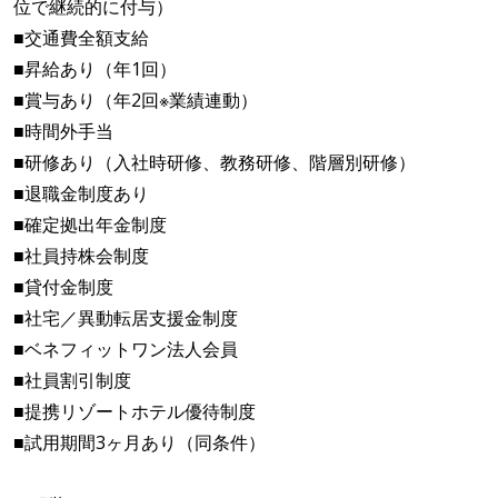
位で継続的に付与）
■交通費全額支給
■昇給あり（年1回）
■賞与あり（年2回※業績連動）
■時間外手当
■研修あり（入社時研修、教務研修、階層別研修）
■退職金制度あり
■確定拠出年金制度
■社員持株会制度
■貸付金制度
■社宅／異動転居支援金制度
■ベネフィットワン法人会員
■社員割引制度
■提携リゾートホテル優待制度
■試用期間3ヶ月あり（同条件）