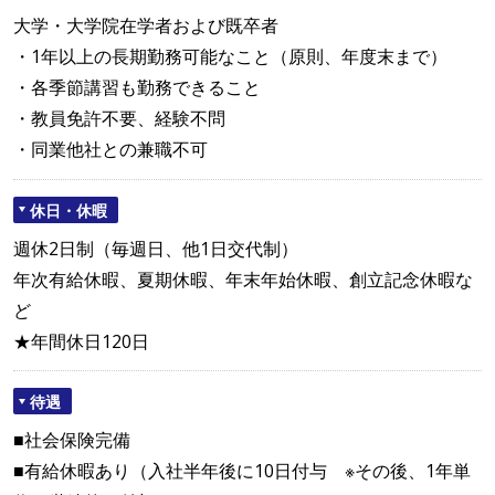
大学・大学院在学者および既卒者
・1年以上の長期勤務可能なこと（原則、年度末まで）
・各季節講習も勤務できること
・教員免許不要、経験不問
・同業他社との兼職不可
休日・休暇
週休2日制（毎週日、他1日交代制）
年次有給休暇、夏期休暇、年末年始休暇、創立記念休暇な
ど
★年間休日120日
待遇
■社会保険完備
■有給休暇あり（入社半年後に10日付与 ※その後、1年単